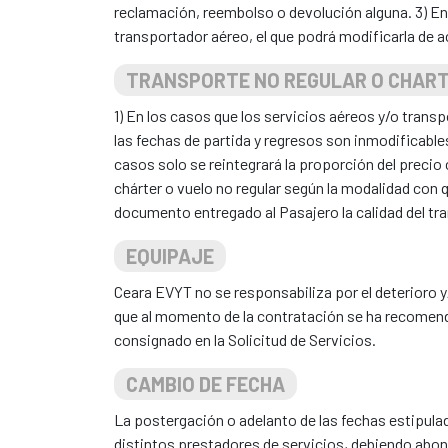
reclamación, reembolso o devolución alguna. 3) En
transportador aéreo, el que podrá modificarla de a
TRANSPORTE NO REGULAR O CHAR
1) En los casos que los servicios aéreos y/o trans
las fechas de partida y regresos son inmodificables
casos solo se reintegrará la proporción del precio 
chárter o vuelo no regular según la modalidad con q
documento entregado al Pasajero la calidad del tr
EQUIPAJE
Ceara EVYT no se responsabiliza por el deterioro 
que al momento de la contratación se ha recomenda
consignado en la Solicitud de Servicios.
CAMBIO DE FECHA
La postergación o adelanto de las fechas estipulad
distintos prestadores de servicios, debiendo abona