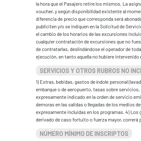
la hora que el Pasajero retire los mismos. La asign
voucher, y según disponibilidad existente al momen
diferencia de precio que corresponda será abonad
publiciten y/o se indiquen en la Solicitud de Servi
el cambio de los horarios de las excursiones inclu
cualquier contratación de excursiones que no fue
de contratarlas, deslindándose el operador de tod
ejecución, en tanto aquella no hubiere intervenido 
SERVICIOS Y OTROS RUBROS NO INC
1) Extras, bebidas, gastos de índole personal (lav
embarque o de aeropuerto, tasas sobre servicios, 
expresamente indicado en la orden de servicio emit
demoras en las salidas o llegadas de los medios de
expresamente incluidas en los programas. 4) Los ga
derivado de caso fortuito o fuerza mayor, correrá
NÚMERO MÍNIMO DE INSCRIPTOS