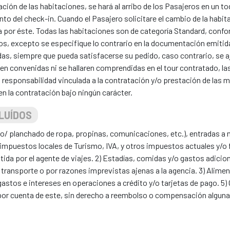
ación de las habitaciones, se hará al arribo de los Pasajeros en un to
to del check-in. Cuando el Pasajero solicitare el cambio de la habita
a por éste. Todas las habitaciones son de categoría Standard, conf
cios, excepto se especifique lo contrario en la documentación emitid
idas, siempre que pueda satisfacerse su pedido, caso contrario, se aj
sen convenidas ni se hallaren comprendidas en el tour contratado, 
a responsabilidad vinculada a la contratación y/o prestación de las 
en la contratación bajo ningún carácter.
LUÍDOS
ado/ planchado de ropa, propinas, comunicaciones, etc.), entradas a
impuestos locales de Turismo, IVA, y otros impuestos actuales y/o f
ida por el agente de viajes. 2) Estadías, comidas y/o gastos adicio
 transporte o por razones imprevistas ajenas a la agencia. 3) Alime
stos e intereses en operaciones a crédito y/o tarjetas de pago. 5) C
 por cuenta de este, sin derecho a reembolso o compensación alguna