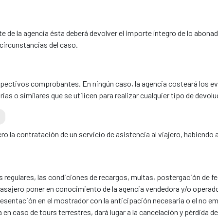
rte de la agencia ésta deberá devolver el importe íntegro de lo ab
 circunstancias del caso.
pectivos comprobantes. En ningún caso, la agencia costeará los e
as o similares que se utilicen para realizar cualquier tipo de devolu
ero la contratación de un servicio de asistencia al viajero, habien
s regulares, las condiciones de recargos, multas, postergación de fe
asajero poner en conocimiento de la agencia vendedora y/o operador
 presentación en el mostrador con la anticipación necesaria o el n
 en caso de tours terrestres, dará lugar a la cancelación y pérdida de