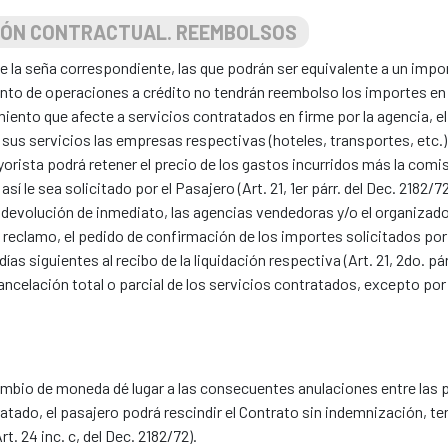
SIÓN CONTRACTUAL. REEMBOLSOS
 la seña correspondiente, las que podrán ser equivalente a un importe
imiento de operaciones a crédito no tendrán reembolso los importes 
imiento que afecte a servicios contratados en firme por la agencia, 
us servicios las empresas respectivas (hoteles, transportes, etc.) (Ar
yorista podrá retener el precio de los gastos incurridos más la comi
í le sea solicitado por el Pasajero (Art. 21, 1er párr. del Dec. 2182/
la devolución de inmediato, las agencias vendedoras y/o el organizad
 el reclamo, el pedido de confirmación de los importes solicitados por
as siguientes al recibo de la liquidación respectiva (Art. 21, 2do. pár
ancelación total o parcial de los servicios contratados, excepto po
ambio de moneda dé lugar a las consecuentes anulaciones entre las pe
ratado, el pasajero podrá rescindir el Contrato sin indemnización, t
t. 24 inc. c, del Dec. 2182/72).