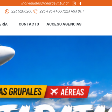
individuales@cearaevt.tur.ar
223 5208286
223 493 4433
/
223 493 8111
ERÍA
CONTACTO
ACCESO AGENCIAS