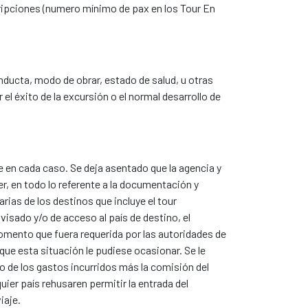
cripciones (numero mínimo de pax en los Tour En
nducta, modo de obrar, estado de salud, u otras
el éxito de la excursión o el normal desarrollo de
e en cada caso. Se deja asentado que la agencia y
, en todo lo referente a la documentación y
rias de los destinos que incluye el tour
isado y/o de acceso al país de destino, el
momento que fuera requerida por las autoridades de
ue esta situación le pudiese ocasionar. Se le
io de los gastos incurridos más la comisión del
uier país rehusaren permitir la entrada del
iaje.