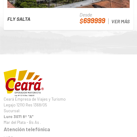
Desde
699999
FLY SALTA
$
VER MÁS
Ceará Empresa de Viajes y Turismo
Legajo 12110 Res 1368/05
Sucursal:
Luro 3071 8º "A"
Mar del Plata - Bs As .
Atención telefónica