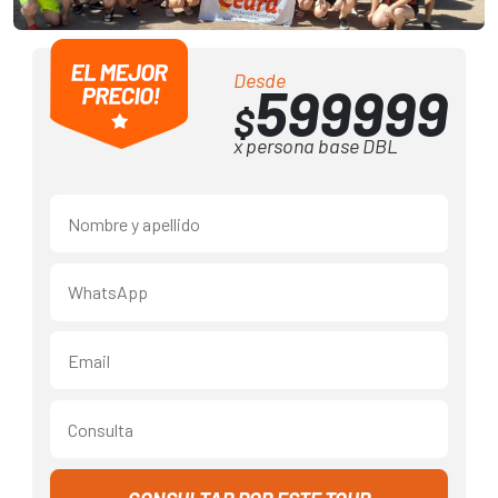
Desde
599999
$
x persona base DBL