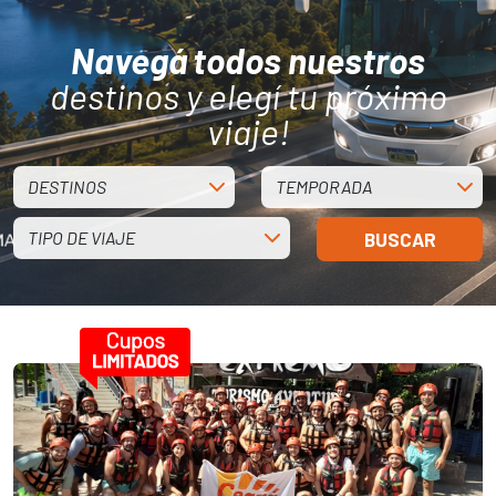
Navegá todos nuestros
destinos y elegí tu próximo
viaje!
DESTINOS
TEMPORADA
TIPO DE VIAJE
BUSCAR