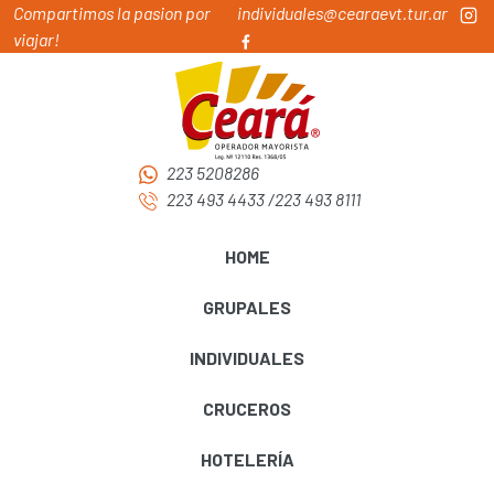
Compartimos la pasion por
individuales@cearaevt.tur.ar
viajar!
223 5208286
223 493 4433
/
223 493 8111
HOME
GRUPALES
INDIVIDUALES
CRUCEROS
HOTELERÍA