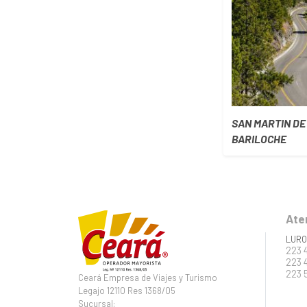
SAN MARTIN DE
BARILOCHE
Ate
LURO
223 
223 
223 
Ceará Empresa de Viajes y Turismo
Legajo 12110 Res 1368/05
Sucursal: