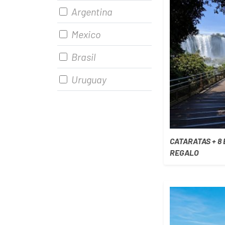
Argentina
Mexico
Brasil
Uruguay
CATARATAS + 8
REGALO