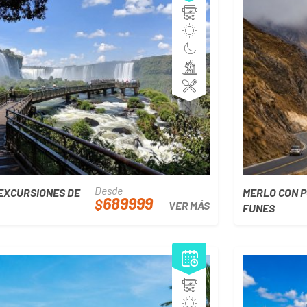
Desde
 EXCURSIONES DE
MERLO CON P
689999
$
VER MÁS
FUNES