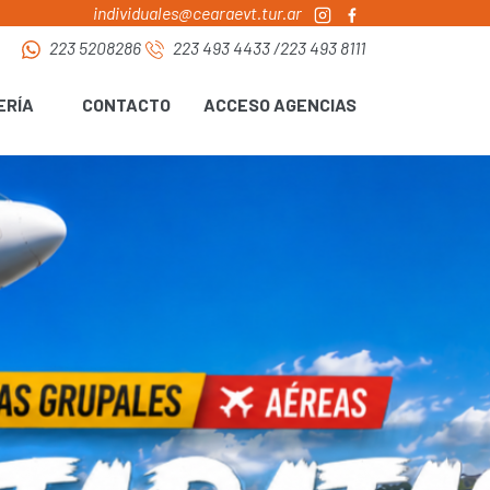
individuales@cearaevt.tur.ar
223 5208286
223 493 4433
/
223 493 8111
ERÍA
CONTACTO
ACCESO AGENCIAS