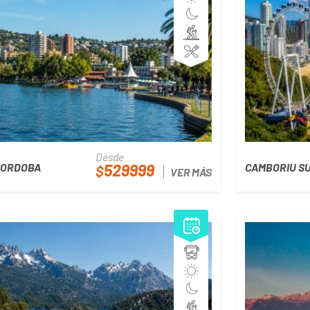
Desde
529999
CORDOBA
CAMBORIU SU
$
VER MÁS