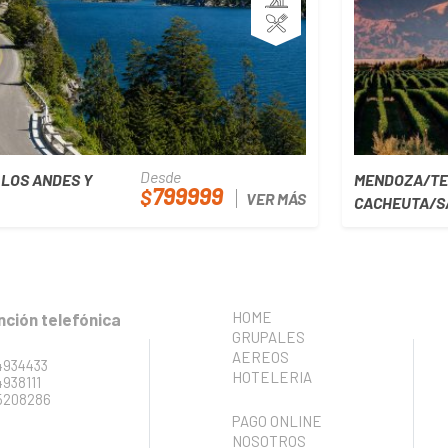
Desde
 LOS ANDES Y
MENDOZA/TE
799999
$
VER MÁS
CACHEUTA/S
HOME
nción telefónica
GRUPALES
AEREOS
4934433
HOTELERIA
4938111
5208286
PAGO ONLINE
NOSOTROS