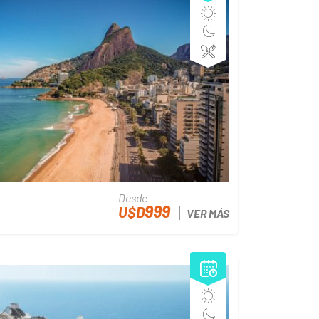
Desde
999
U$D
VER MÁS