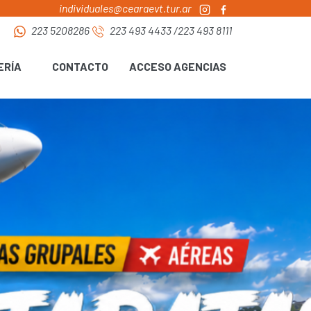
individuales@cearaevt.tur.ar
223 5208286
223 493 4433
/
223 493 8111
ERÍA
CONTACTO
ACCESO AGENCIAS