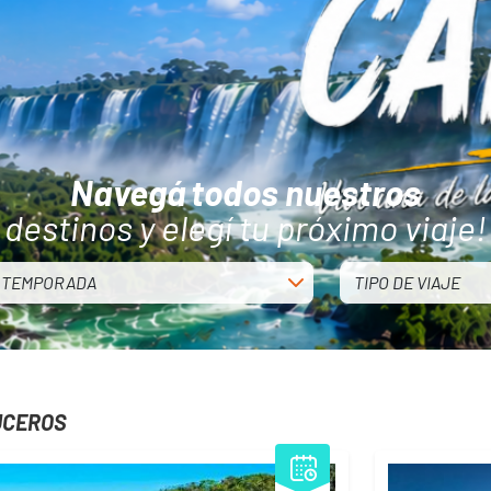
Navegá todos nuestros
destinos y elegí tu próximo viaje!
TEMPORADA
TIPO DE VIAJE
UCEROS