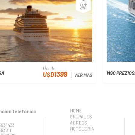
Desde
1399
SA
MSC PREZIOS
U$D
VER MÁS
HOME
nción telefónica
GRUPALES
AEREOS
4934433
HOTELERIA
4938111