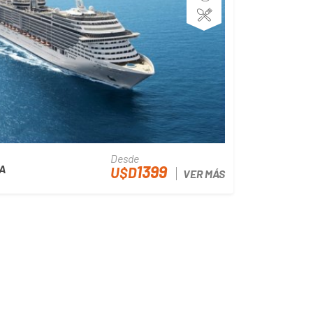
Desde
1399
A
U$D
VER MÁS