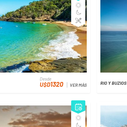
Desde
1320
RIO Y BUZIOS
U$D
VER MÁS