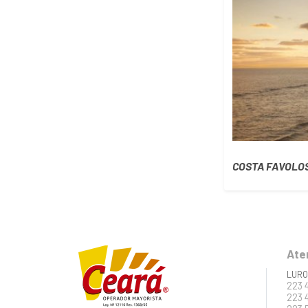
COSTA FAVOLO
Ate
LURO
223 
223 