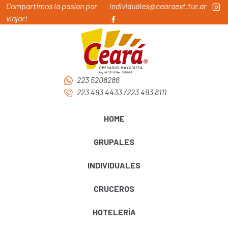
Compartimos la pasion por
individuales@cearaevt.tur.ar
viajar!
223 5208286
223 493 4433
/
223 493 8111
HOME
GRUPALES
INDIVIDUALES
CRUCEROS
HOTELERÍA