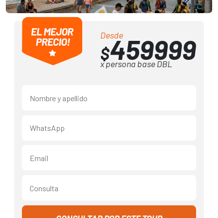
Desde
459999
$
x persona base DBL