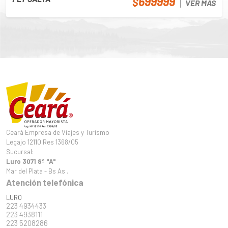
699999
$
VER MÁS
Ceará Empresa de Viajes y Turismo
Legajo 12110 Res 1368/05
Sucursal:
Luro 3071 8º "A"
Mar del Plata - Bs As .
Atención telefónica
LURO
223 4934433
223 4938111
223 5208286