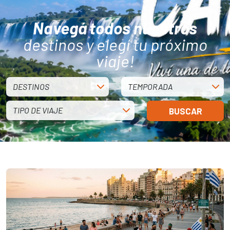
Navegá todos nuestros
destinos y elegí tu próximo
viaje!
DESTINOS
TEMPORADA
TIPO DE VIAJE
BUSCAR