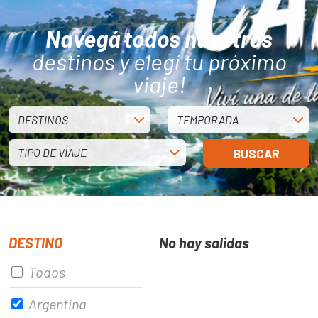
Navegá todos nuestros
destinos y elegí tu próximo
viaje!
DESTINOS
TEMPORADA
TIPO DE VIAJE
BUSCAR
DESTINO
No hay salidas
Todos
Argentina