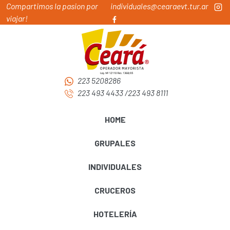
Compartimos la pasion por
individuales@cearaevt.tur.ar
viajar!
223 5208286
223 493 4433
/
223 493 8111
HOME
GRUPALES
INDIVIDUALES
CRUCEROS
HOTELERÍA