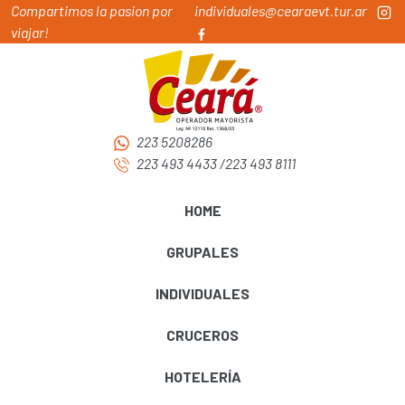
Compartimos la pasion por
individuales@cearaevt.tur.ar
viajar!
223 5208286
223 493 4433
/
223 493 8111
HOME
GRUPALES
INDIVIDUALES
CRUCEROS
HOTELERÍA