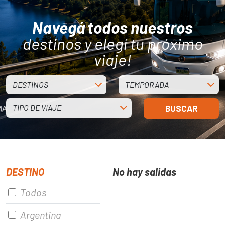
Navegá todos nuestros
destinos y elegí tu próximo
viaje!
DESTINOS
TEMPORADA
TIPO DE VIAJE
BUSCAR
DESTINO
No hay salidas
Todos
Argentina